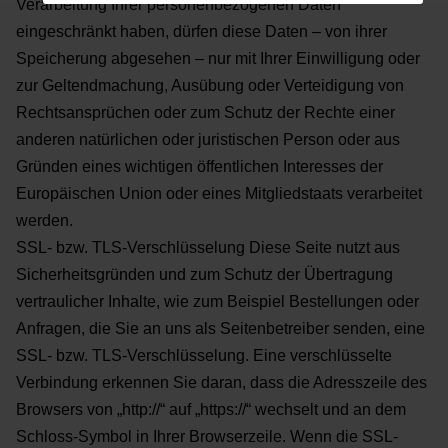
Verarbeitung Ihrer personenbezogenen Daten
eingeschränkt haben, dürfen diese Daten – von
ihrer
Speicherung abgesehen – nur mit Ihrer Einwilligung oder
zur Geltendmachung, Ausübung oder
Verteidigung von
Rechtsansprüchen oder zum Schutz der Rechte einer
anderen natürlichen oder
juristischen Person oder aus
Gründen eines wichtigen öffentlichen Interesses der
Europäischen Union oder
eines Mitgliedstaats verarbeitet
werden.
SSL- bzw. TLS-Verschlüsselung
Diese Seite nutzt aus
Sicherheitsgründen und zum Schutz der Übertragung
vertraulicher Inhalte, wie zum
Beispiel Bestellungen oder
Anfragen, die Sie an uns als Seitenbetreiber senden, eine
SSL- bzw. TLS-
Verschlüsselung. Eine verschlüsselte
Verbindung erkennen Sie daran, dass die Adresszeile des
Browsers von
„http://“ auf „https://“ wechselt und an dem
Schloss-Symbol in Ihrer Browserzeile.
Wenn die SSL-