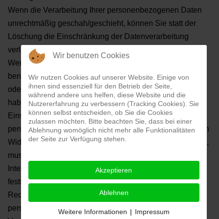
Wenn die Verarbeitung Ihrer personenbezogenen Daten
unrechtmäßig geschah/geschieht, können Sie
statt der
Löschung die Einschränkung der Datenverarbeitung
verlangen.
Wir benutzen Cookies
Wenn wir Ihre personenbezogenen Daten nicht mehr
benötigen, Sie sie jedoch zur Ausübung,
Verteidigung
Wir nutzen Cookies auf unserer Website. Einige von
ihnen sind essenziell für den Betrieb der Seite,
oder Geltendmachung von Rechtsansprüchen benötigen,
während andere uns helfen, diese Website und die
haben Sie das Recht, statt der
Löschung die
Nutzererfahrung zu verbessern (Tracking Cookies). Sie
können selbst entscheiden, ob Sie die Cookies
Einschränkung der Verarbeitung Ihrer
zulassen möchten. Bitte beachten Sie, dass bei einer
personenbezogenen Daten zu verlangen.
Wenn Sie einen
Ablehnung womöglich nicht mehr alle Funktionalitäten
der Seite zur Verfügung stehen.
Widerspruch nach Art. 21 Abs. 1 DSGVO eingelegt haben,
muss eine Abwägung zwischen
Ihren und unseren
Interessen vorgenommen werden. Solange noch nicht
Akzeptieren
feststeht, wessen Interessen
überwiegen, haben Sie das
Ablehnen
Recht, die Einschränkung der Verarbeitung Ihrer
personenbezogenen Daten
zu verlangen.
Wenn Sie die
Weitere Informationen
|
Impressum