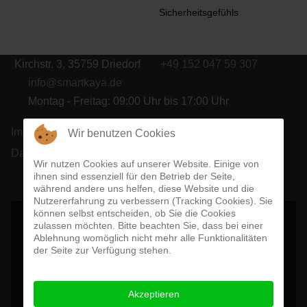
Sicherheitsgefühls
Kirchstr. 3, 35759 Driedorf
+49 152 047 59 307
info@smartkaya.de
Montag - Freitag: 09:00 Uhr bis 17:00 Uhr
Impressum
Wir benutzen Cookies
Datenschutz
Wir nutzen Cookies auf unserer Website. Einige von
© Smart Solution Kaya 2026
ihnen sind essenziell für den Betrieb der Seite,
während andere uns helfen, diese Website und die
Das sagen unsere Kunden:
Nutzererfahrung zu verbessern (Tracking Cookies). Sie
können selbst entscheiden, ob Sie die Cookies
zulassen möchten. Bitte beachten Sie, dass bei einer
Gero Gratz
Ablehnung womöglich nicht mehr alle Funktionalitäten
vor 1 Monat
der Seite zur Verfügung stehen.
Sehr gute und kostenfreie Beratung vorab. Schnelle 
und ordentliche Arbeit zu fairem Preis. Hervorheben 
möchte ich auch die zeitnahe Verfügbarkeit. 
Akzeptieren
Absolut empfehlenswertes Unternehmen!