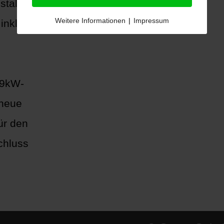
tallation
Weitere Informationen
|
Impressum
inkl.
19kW-
neue
ür den
chluss