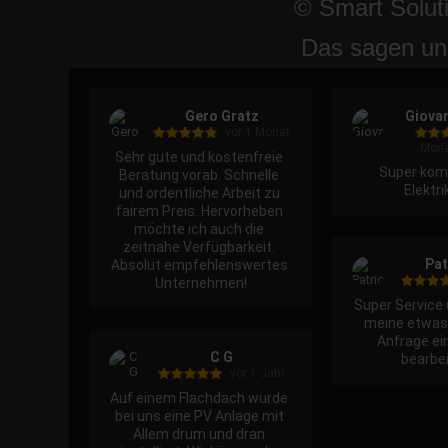
© Smart Solut
Das sagen un
Gero Gratz
Giovan
vor 1 Monat
Mona
Sehr gute und kostenfreie 
Super kom
Beratung vorab. Schnelle 
Elektri
und ordentliche Arbeit zu 
fairem Preis. Hervorheben 
möchte ich auch die 
zeitnahe Verfügbarkeit. 
Pat
Absolut empfehlenswertes 
Unternehmen!
Super Service 
meine etwas 
Anfrage ei
C G
bearbei
vor 1 Jahr
Auf einem Flachdach wurde 
bei uns eine PV Anlage mit 
Allem drum und dran 