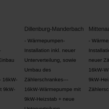
Dillenburg-Manderbach
Mittena
- Wärmepumpen-
- Wärme
-
Installation inkl. neuer
Installat
 Einbau
Unterverteilung, sowie
neuer Zä
Umbau des
16kW-W
-- 16kW-
Zählerschrankes---
9kW-Hei
t 9kW-
16kW-Wärmepumpe mit
Zählersc
9kW-Heizstab + neue
Unterverteilung