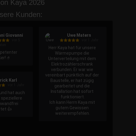
ion Kaya 2026
sere Kunden:
ni Giovanni
Uwe Matern
vor 5
vor 1 Jahr
ten
Herr Kaya hat für unsere 
petenter 
Wärmepumpe die 
ker! 🤌
Unterverteilung mit dem 
Elektrozählerschrank 
verbunden. Er war wie 
vereinbart pünktlich auf der 
rick Karl
Baustelle, er hat zügig 
vor 1 Jahr
gearbeitet und die 
Installation hat sofort 
und hat auch 
funktioniert.

speziellere 
Ich kann Herrn Kaya mit 
nwandfrei 
gutem Gewissen 
tet 👍
weiterempfehlen.