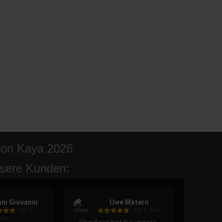
ion Kaya 2026
sere Kunden:
ni Giovanni
Uwe Matern
vor 5
vor 1 Jahr
ten