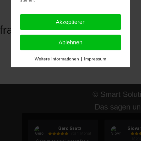
stehen.
Akzeptieren
frage
⬅️
Ablehnen
Weitere Informationen
|
Impressum
© Smart Solut
Das sagen un
Gero Gratz
Giovan
vor 1 Monat
Mona